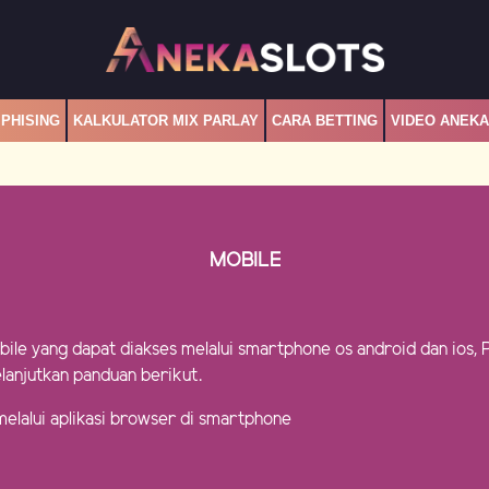
PHISING
KALKULATOR MIX PARLAY
CARA BETTING
VIDEO ANEK
MOBILE
ile yang dapat diakses melalui smartphone os android dan ios, 
elanjutkan panduan berikut.
melalui aplikasi browser di smartphone