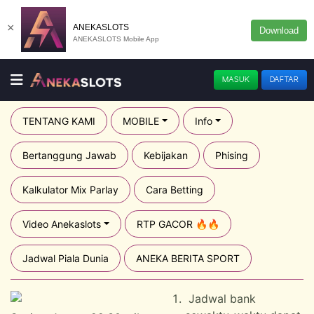
×
ANEKASLOTS
Download
ANEKASLOTS Mobile App
MASUK
DAFTAR
TENTANG KAMI
MOBILE
Info
Bertanggung Jawab
Kebijakan
Phising
Kalkulator Mix Parlay
Cara Betting
Video Anekaslots
RTP GACOR 🔥🔥
Jadwal Piala Dunia
ANEKA BERITA SPORT
Jadwal bank